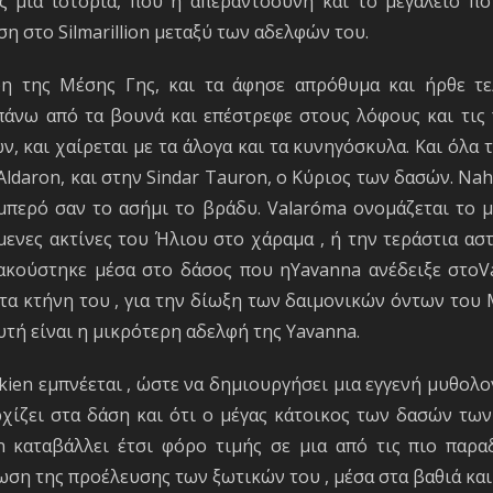
ς μια ιστορία, που η απεραντοσύνη και το μεγαλείο π
η στο Silmarillion μεταξύ των αδελφών του.
 της Μέσης Γης, και τα άφησε απρόθυμα και ήρθε τελ
πάνω από τα βουνά και επέστρεφε στους λόφους και τις π
 και χαίρεται με τα άλογα και τα κυνηγόσκυλα. Και όλα τ
Aldaron, και στην Sindar Tauron, ο Κύριος των δασών. Nah
αμπερό σαν το ασήμι το βράδυ. Valaróma ονομάζεται το μ
μενες ακτίνες του Ήλιου στο χάραμα , ή την τεράστια ασ
ακούστηκε μέσα στο δάσος που ηYavanna ανέδειξε στοVal
 τα κτήνη του , για την δίωξη των δαιμονικών όντων του
Αυτή είναι η μικρότερη αδελφή της Yavanna.
kien εμπνέεται , ώστε να δημιουργήσει μια εγγενή μυθολογ
χίζει στα δάση και ότι ο μέγας κάτοικος των δασών των 
n καταβάλλει έτσι φόρο τιμής σε μια από τις πιο παρα
ωση της προέλευσης των ξωτικών του , μέσα στα βαθιά κα