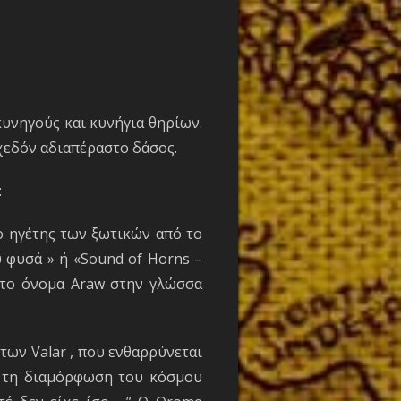
κυνηγούς και κυνήγια θηρίων.
σχεδόν αδιαπέραστο δάσος.
:
 ο ηγέτης των ξωτικών από το
υ φυσά » ή «Sound of Horns –
ε το όνομα Araw στην γλώσσα
των Valar , που ενθαρρύνεται
ι τη διαμόρφωση του κόσμου