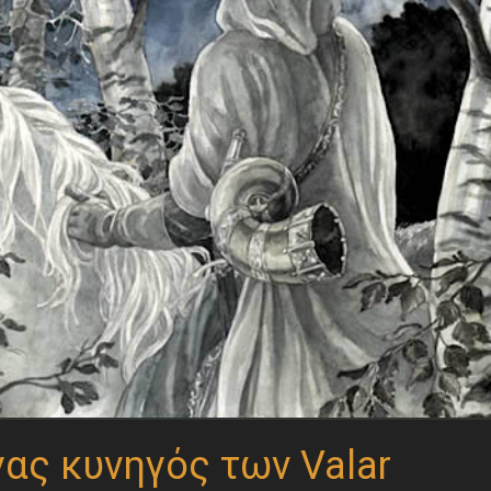
γας κυνηγός των Valar