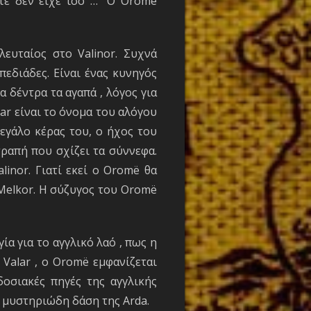
οτέ δεν είχε ίσο …” Ο Oromë
ευταίος στο Valinor. Συχνά
εδιάδες. Είναι ένας κυνηγός
α δέντρα τα αγαπά , λόγος για
ar είναι το όνομα του αλόγου
εγάλο κέρας του, ο ήχος του
τραπή που σχίζει τα σύννεφα.
inor. Γιατί εκεί ο Oromë θα
 Melkor. Η σύζυγος του Oromë
ία για το αγγλικό λαό , πως η
Valar , ο Oromë εμφανίζεται
δοσιακές πηγές της αγγλικής
ι μυστηριώδη δάση της Arda.