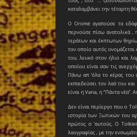
τους , στο “… ξεδιπλώνοντα
καταλαμβάνει την τέταρτη θέσ
Ο Oromë αγαπούσε τα εδάφη
περνούσε πίσω ανατολικά , 
τεράτων και έκπτωτων θηρίων,
τον οποίο αυτός ονομάζεται 
του, λευκό στον ήλιο και λ
οποίου είναι σαν τις ανερχό
Πάνω απ ‘όλα το κέρας του 
εκπαιδεύσει τον λαό του και
είναι η Vana, η “Πάντα νέα”. 
Δεν είναι περίεργο που ο Tol
ιστορία των Ξωτικών του αρ
πρώτος σ ‘αυτούς. Ο Tolkie
λαογραφίας , με την ενσωμάτ