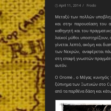
Posted
Author
April 11, 2014
Frodo
on
Μεταξύ των πολλών υποβλητ
και στην παρουσίαση του α
καθηγητή και του πραγματικ
λαϊκοί μύθοι υποστηρίζουν,
γίνεται λεπτό, ακόμη και δια
των Νεκρών, αναφέρεται πάν
στη επαφή γνωστών πραγμάτω
αυτόν.
Ο Oromë , ο Μέγας κυνηγός 
ξύπνημα των Ξωτικών στο Cui
από τα παρθένα δάση και κάτ