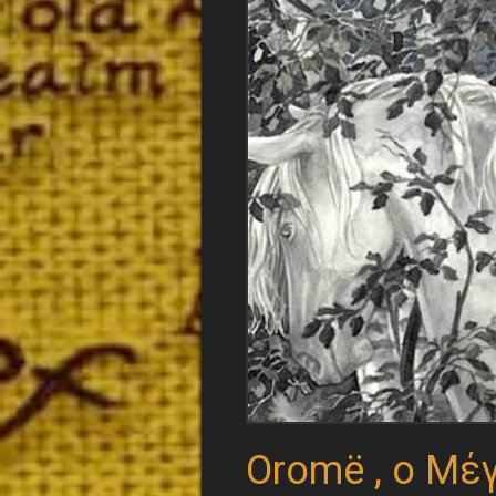
Oromë , ο Μέ