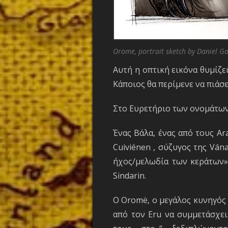
Orome, portrait sketch by Daniel G
Αυτή η οπτική εικόνα θυμίζε
Κάποιος θα περίμενε να πιάσ
Στο Ευρετήριο των ονομάτων 
Ένας Βάλα, ένας από τους Ar
Cuiviénen , σύζυγος της Ván
ήχος/μελωδία των κεράτων» 
Sindarin.
Ο Oromë, ο μεγάλος κυνηγός 
από τον Eru να συμμετάσχε