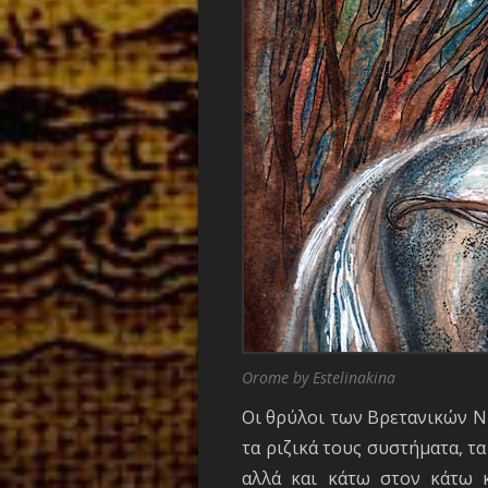
Orome by Estelinakina
Οι θρύλοι των Βρετανικών Νή
τα ριζικά τους συστήματα, τ
αλλά και κάτω στον κάτω 