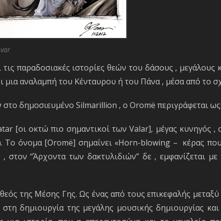
ovar
ι τις παραδοσιακές ιστορίες θεών του δάσους , μεγάλους 
ει μια αναλαμπή του Κένταυρου ή του Πάνα , μέσα από το 
στο δημοσιευμένο Silmarillion , ο Oromë περιγράφεται ως
atar [οι οκτώ πιο σημαντικοί των Valar], μέγας κυνηγός ,
a. Το όνομα [Oromë] σημαίνει «Horn-blowing – κέρας πο
, στον “Άρχοντα των δακτυλιδιών” δε , εμφανίζεται μ
θεός της Μέσης Γης. Ως ένας από τους επικεφαλής μεταξύ 
ι στη δημιουργία της μεγάλης μουσικής δημιουργίας κα