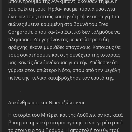
μπουντρούμια της Άνγκμπαντ, άκουσαν τη φωνή
του αφέντη τους. Ήρθαν και με πύρινα μαστίγια
έκοψαν τους ιστούς και την έτρεψαν σε φυγή. Για
αιώνες έμεινε κρυμμένη στα βουνά του Ered
Gorgoroth, όπου κανένα Ξωτικό δεν τολμούσε να
πλησιάσει. Ζευγαρόνοντας με κατώτερα είδη
αράχνης, έκανε μυριάδες απογόνους. Κάποιους θα
τους συνατήσουμε και στη συνέχεια της ιστορίας
μας. Κανείς δεν ξανάκουσε γι αυτήν. Υπέθεσαν ότι
γύρισε στον απώτερο Νότο, όπου από την μεγάλη
πείνα της, τελικά καταβρόχθησε τον εαυτό της.
Λυκάνθρωποι και Νεκροζώντανοι
Η ιστορία του Μπέρεν και της Λούθιεν, αν και κατά
βάση μια ηρωϊκή ιστορία αγάπης, είναι γεμάτη από
το στοιχείο του Τρόμου. Η αποστολή του θνητού