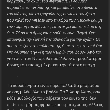
Κάρχαροθ, το σκυλί του Άνγκμπαντ. Η Λούθιεν
παραδίδει το πνεύμα της και μεταβαίνει στα Δώματα
του Μάντος. Με το τραγούδι της συγκινεί τον Κριτή,
που καλεί τον Μπέρεν από τη Χώρα των Νεκρών και, με
την έγκριση του Μάνγουε, επιστρέφει και τους δύο στη
ζωή. Τώρα πια όμως και η Λούθιεν είναι θνητή. Εχει
απαρνηθεί την ξωτική της αθανασία για την αγάπη. Οι
δυο τους ζουν το υπόλοιπο της ζωής τους στο νησί Dor
Firn-i-Guinar
: την «
Γη των Νεκρών που Ζουν
». Από τον
γιο τους, τον Ντίορ, θα προέλθουν οι μεγαλύτεροι
ήρωες του έπους, μέχρι και την τέταρτη εποχή.
Τα παραδείγματα είναι πάρα πολλά. Θα μπορούσα
να σας μιλάω όλο το βράδυ. Το Σιλαμρίλλιον, σαν
κάθε μυθολογία που σέβεται τον εαυτό της, δεν
φείδεται τρόμου, φρίκης και αιματοχυσίας. Αλλά ας