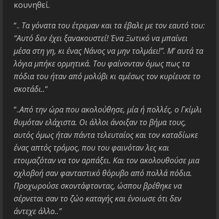
κουνηθεί.
“..
Τα γόνατα του έτρεμαν και τα έβαλε με τον εαυτό του:
“Αυτό δεν έχει ξανακουστεί! Ένα Ξωτικό να μπαίνει
μέσα στη γη, κι ένας Νάνος να μην τολμάει!”. Μ’ αυτά τα
λόγια μπήκε ορμητικά. Του φαίνονταν όμως πως τα
πόδια του ήταν από μολύβι κι αμέσως τον κυρίευσε το
σκοτάδι..
“
“..
Από την ώρα που ακολούθησε, μία ή πολλές, ο Γκίμλι
θυμόταν ελάχιστα. Οι άλλοι άνοιξαν το βήμα τους,
αυτός όμως ήταν πάντα τελευταίος και τον καταδίωκε
ένας απτός τρόμος, που του φαινόταν λες και
ετοιμαζόταν να τον αρπάξει. Και τον ακολουθούσε μια
οχλοβοή σαν φανταστικό θόρυβο από πολλά πόδια.
Προχωρούσε σκοντάφτοντας, ώσπου βρέθηκε να
σέρνεται σαν το ζώο καταγής και ένοιωσε ότι δεν
άντεχε άλλο..”