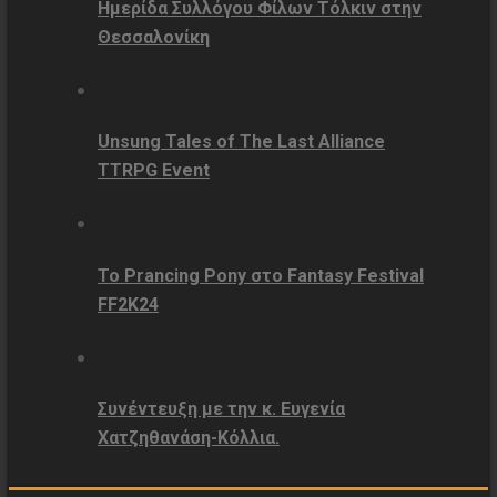
Ημερίδα Συλλόγου Φίλων Τόλκιν στην
Θεσσαλονίκη
Unsung Tales of The Last Alliance
TTRPG Event
Το Prancing Pony στο Fantasy Festival
FF2K24
Συνέντευξη με την κ. Ευγενία
Χατζηθανάση-Κόλλια.