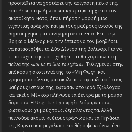
προσπάθεια να χορτάσει την ασίγαστη πείνα της,
κατέβηκε στην Άρντα και κρύφτηκε αρχικά στον
ακατοίκητο Νότο, όπου πήρε τη μορφή μιας
γιγάντιας αράχνης και με τους μαύρους ιστούς της
δημιούργησε μια «πνιγηρή σκοτεινιά». Εκεί την
βρήκε ο Μέλκορ και την έπεισε να τον βοηθήσει
να καταστρέψει τα Δύο Δέντρα της Βάλινορ. Για να
το πετύχει, της υποσχέθηκε ότι θα χορταίνει τη
πείνα της «
και με τα δυο του χέρια
». Τυλιγμένοι στην
απόκοσμη σκοτεινιά της, το «Μη Φως», και
χρησιμοποιώντας μια σκάλα που έφτιαξε από τους
μαύρους ιστούς της, έφτασαν στο ιερό Εζέλλοχαρ
και εκεί ο Μέλκορ πλήγωσε τα Δέντρα με το μαύρο
δόρι του. Η Ungoliant ρούφηξε λαίμαργα τους
φωτεινούς χυμούς τους, ξεραίνοντας τα. Αλλά
πεινούσε ακόμα, κι έτσι στράγγιξε και τα Πηγάδια
της Βάρντα και μεγάλωσε και θέριεψε κι έγινε ένα