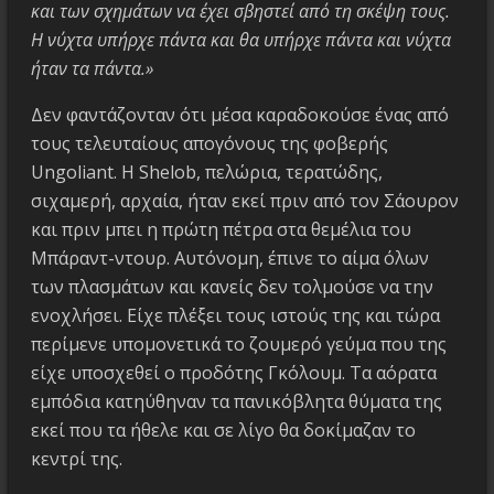
και των σχημάτων να έχει σβηστεί από τη σκέψη τους.
Η νύχτα υπήρχε πάντα και θα υπήρχε πάντα και νύχτα
ήταν τα πάντα.»
Δεν φαντάζονταν ότι μέσα καραδοκούσε ένας από
τους τελευταίους απογόνους της φοβερής
Ungoliant. Η Shelob, πελώρια, τερατώδης,
σιχαμερή, αρχαία, ήταν εκεί πριν από τον Σάουρον
και πριν μπει η πρώτη πέτρα στα θεμέλια του
Μπάραντ-ντουρ. Αυτόνομη, έπινε το αίμα όλων
των πλασμάτων και κανείς δεν τολμούσε να την
ενοχλήσει. Είχε πλέξει τους ιστούς της και τώρα
περίμενε υπομονετικά το ζουμερό γεύμα που της
είχε υποσχεθεί ο προδότης Γκόλουμ. Τα αόρατα
εμπόδια κατηύθηναν τα πανικόβλητα θύματα της
εκεί που τα ήθελε και σε λίγο θα δοκίμαζαν το
κεντρί της.