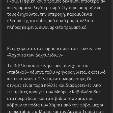
Γκριμ. Η φρίκη και ο τρόμος δεν είναι ηπιότερα, αν
και γραμμένα λιγότερα ωμά. Σίγουρα μπορούν να
τους διηγούνται την υπέροχη, παραμυθένια
πλευρά της ιστορίας από πολύ μικρά, αλλά το
πλήρες κείμενο, είναι αρκετά τρομακτικό.
Κι ερχόμαστε στο magnum opus του Τόλκιν, τον
«Άρχοντα των Δαχτυλιδιών»
Το βιβλίο που ξεκίνησε σαν συνέχεια του
«παιδικού» Χόμπιτ, πολύ γρήγορα γίνεται σκοτεινό
και επικίνδυνο. Τί να πρωτοαναφέρουμε; Οι
στιγμές είναι πάρα πολλές και διαφορετικές. Από
τις πρώτες κραυγές των Μαύρων Καβαλλάρηδων
στα ήρεμα δάση και τα λιβάδια του Σάιρ, που
κόβουν τα πόδια των Χόμπιτ από τον φόβο, μέχρι
τα σκοτάδια της Μόρια και τον Αρχαίο Τρόμο που