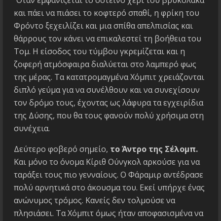
και πάει να πιάσει το κοφτερό σπαθί, η φρίκη του
Φρόντο ξεχειλίζει και μια σπίθα απελπισίας και
θάρρους τον κάνει να επικαλεστεί τη βοήθεια του
Τομ. Η είσοδος του τύμβου γκρεμίζεται και η
ζοφερή ατμόσφαιρα διαλύεται στο λαμπερό φως
της μέρας. Τα κατατρομαγμένα Χόμπιτ χρειάζονται
διπλό γεύμα για να συνέλθουν και να συνεχίσουν
τον δρόμο τους, έχοντας ως λάφυρα τα εγχειρίδια
της Δύσης, που θα τους φανούν πολύ χρήσιμα στη
συνέχεια.
Δεύτερο φοβερό σημείο,
το Άντρο της Σέλομπ.
Και μόνο το όνομα Κίριθ Ούνγκολ αρκούσε για να
ταράξει τους πιο γενναίους. Ο Φάραμιρ αντέδρασε
πολύ αρνητικά στο άκουσμα του. Εκεί υπήρχε ένας
ανώνυμος τρόμος. Κανείς δεν τολμούσε να
πλησιάσει. Τα Χόμπιτ όμως ήταν αποφασισμένα να