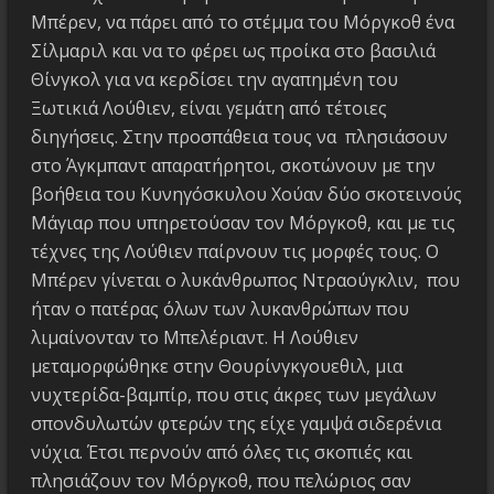
Μπέρεν, να πάρει από το στέμμα του Μόργκοθ ένα
Σίλμαριλ και να το φέρει ως προίκα στο βασιλιά
Θίνγκολ για να κερδίσει την αγαπημένη του
Ξωτικιά Λούθιεν, είναι γεμάτη από τέτοιες
διηγήσεις. Στην προσπάθεια τους να πλησιάσουν
στο Άγκμπαντ απαρατήρητοι, σκοτώνουν με την
βοήθεια του Κυνηγόσκυλου Χούαν δύο σκοτεινούς
Μάγιαρ που υπηρετούσαν τον Μόργκοθ, και με τις
τέχνες της Λούθιεν παίρνουν τις μορφές τους. Ο
Μπέρεν γίνεται ο λυκάνθρωπος Ντραούγκλιν, που
ήταν ο πατέρας όλων των λυκανθρώπων που
λιμαίνονταν το Μπελέριαντ. Η Λούθιεν
μεταμορφώθηκε στην Θουρίνγκγουεθιλ, μια
νυχτερίδα-βαμπίρ, που στις άκρες των μεγάλων
σπονδυλωτών φτερών της είχε γαμψά σιδερένια
νύχια. Έτσι περνούν από όλες τις σκοπιές και
πλησιάζουν τον Μόργκοθ, που πελώριος σαν