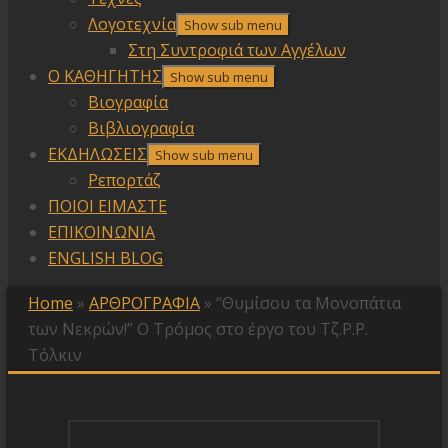
Λογοτεχνία
Show sub menu
Στη Συντροφιά των Αγγέλων
Ο ΚΑΘΗΓΗΤΗΣ
Show sub menu
Βιογραφία
Βιβλιογραφία
ΕΚΔΗΛΩΣΕΙΣ
Show sub menu
Ρεπορτάζ
ΠΟΙΟΙ ΕΙΜΑΣΤΕ
ΕΠΙΚΟΙΝΩΝΙΑ
ENGLISH BLOG
Home
»
ΑΡΘΡΟΓΡΑΦΙΑ
»
“Θυμίσου τα Μονοπάτια
των Νεκρών!” Ο Τρόμος στο έργο του Τζ.Ρ.Ρ.
Τόλκιν