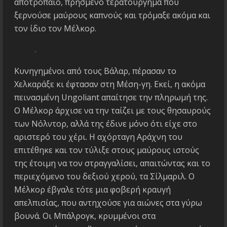
αποτρόπαιο, πρησμένο τερατούργημα που
ξερνούσε μαύρους καπνούς και τρόμαξε ακόμα και
τον ίδιο τον Μέλκορ.
Κυνηγημένοι από τους Βάλαρ, πέρασαν το
Χελκαράξε κι έφτασαν στη Μέση-γη. Εκεί, η ακόμα
πεινασμένη Ungoliant απαίτησε την πληρωμή της.
Ο Μέλκορ άρχισε να την ταίζει με τους θησαυρούς
των Νόλντορ, αλλά της έδινε μόνο ότι είχε στο
αριστερό του χέρι. Η αχόρταγη Αράχνη του
επιτέθηκε και τον τύλιξε στους μαύρους ιστούς
της έτοιμη να τον στραγγαλίσει, απαιτώντας και το
περιεχόμενο του δεξιού χερού, τα Σίλμαριλ. Ο
Μέλκορ έβγαλε τότε μια φοβερή κραυγή
απελπισίας, που αντηχούσε για αιώνες στα γύρω
βουνά. Οι Μπάλρογκ, κρυμμένοι στα