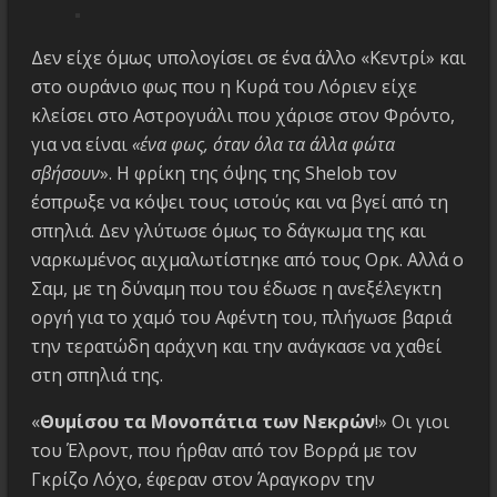
Δεν είχε όμως υπολογίσει σε ένα άλλο «Κεντρί» και
στο ουράνιο φως που η Κυρά του Λόριεν είχε
κλείσει στο Αστρογυάλι που χάρισε στον Φρόντο,
για να είναι
«ένα φως, όταν όλα τα άλλα φώτα
σβήσουν
». Η φρίκη της όψης της Shelob τον
έσπρωξε να κόψει τους ιστούς και να βγεί από τη
σπηλιά. Δεν γλύτωσε όμως το δάγκωμα της και
ναρκωμένος αιχμαλωτίστηκε από τους Ορκ. Αλλά ο
Σαμ, με τη δύναμη που του έδωσε η ανεξέλεγκτη
οργή για το χαμό του Αφέντη του, πλήγωσε βαριά
την τερατώδη αράχνη και την ανάγκασε να χαθεί
στη σπηλιά της.
«
Θυμίσου τα Μονοπάτια των Νεκρών
!» Οι γιοι
του Έλροντ, που ήρθαν από τον Βορρά με τον
Γκρίζο Λόχο, έφεραν στον Άραγκορν την