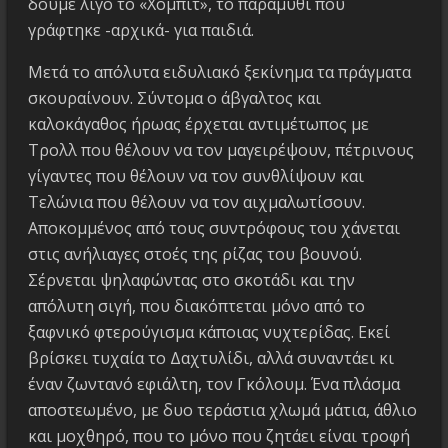
δούμε λίγο το «Χόμπιτ», το παραμύθι που
γράφτηκε -αρχικά- για παιδιά.
Μετά το απόλυτα ειδυλιακό ξεκίνημα τα πράγματα
σκουραίνουν. Σύντομα ο άβγαλτος και
καλοκάγαθος ήρωας έρχεται αντιμέτωπος με
Τρολλ που θέλουν να τον μαγειρέψουν, πέτρινους
γίγαντες που θέλουν να τον συνθλίψουν και
Τελώνια που θέλουν να τον αιχμαλωτίσουν.
Αποκομμένος από τους συντρόφους του χάνεται
στις ανήλιαγες στοές της ρίζας του βουνού.
Σέρνεται ψηλαφώντας στο σκοτάδι και την
απόλυτη σιγή, που διακόπτεται μόνο από το
ξαφνικό φτερούγισμα κάποιας νυχτερίδας. Εκεί
βρίσκει τυχαία το Δαχτυλίδι, αλλά συναντάει κι
έναν ζωντανό εφιάλτη, τον Γκόλουμ. Ένα πλάσμα
αποστεωμένο, με δυο τεράστια χλωμά μάτια, άθλιο
και μοχθηρό, που το μόνο που ζητάει είναι τροφή