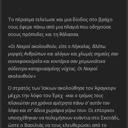
Το πέρασμα τελείωσε και μια δίοδος στο βράχο
τους έφερε πάνω από μια πλαγιά που οδηγούσε
στους πρόποδες και τη θάλασσα.
«
Οι Νεκροί ακολουθούν, είπε ο Λέγκολας. Βλέπω
μορφές Ανθρώπων και αλόγων και χλωμές σημαίες σαν
συννεφοκούρελα και κοντάρια σαν χειμωνιάτικα
σύδεντρα καταχνιασμένης νύχτας. Οι Νεκροί
ακολουθούν
.»
Ο στρατός των Ίσκιων ακολούθησε τον Άραγκορν
μέχρι την λόφο του Έρεχ
«και ο τρόμος τους
πλανιώταν για χρόνια αμέτρητα πάνω σ’ αυτόν τον
λόφο και στ’ άδεια χωράφια γύρω του».
Οι επίορκοι
υποσχέθηκαν να πολεμήσουν ενάντια στο Σκοτάδι,
ώστε ο Βασιλιάς να τους ελευθερώσει από το