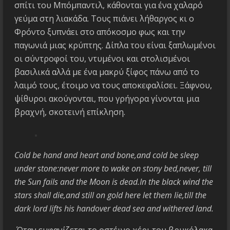
σπίτι του Μπόμπαντιλ, κάθονται για ένα χαλαρό
γεύμα στη λιακάδα. Τους πιάνει λήθαργος κι ο
Φρόντο ξυπνάει στο απόκοσμο φως και την
παγωνιά μιας κρύπτης. Δίπλα του είναι ξαπλωμένοι
οι σύντροφοί του, ντυμένοι και στολισμένοι
βασιλικά αλλά με ένα μακρύ ξίφος πάνω από το
λαιμό τους, έτοιμο να τους αποκεφαλίσει. Ξάφνου,
ψίθυροι ακούγονται, που γρήγορα γίνονται μια
βραχνή, σκοτεινή επίκληση.
Cold be hand and heart and bone,and cold be sleep
under stone:never more to wake on stony bed,never, till
the Sun fails and the Moon is dead.In the black wind the
stars shall die,and still on gold here let them lie,till the
dark lord lifts his handover dead sea and withered land.
Όταν εμφανίζεται το οστέινο χέρι του βρυκόλακα