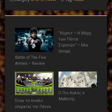
You may also like:
“Χόμπιτ – Η Μάχη
των Πέντε
Στρατών” – Μια
άποψη
Battle οf The Five
Armies – Review
Ο Πιο Καλός ο
Μαθητής
Όταν το πινέλο
υπηρετεί την Πέννα