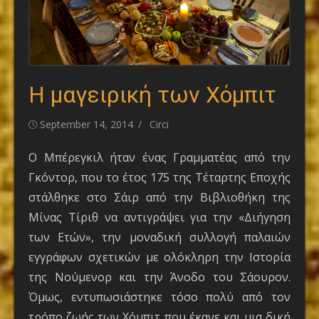
Η μαγειρική των Χόμπιτ
Posted
Author
September 14, 2014
Circi
on
Ο Μπέρεγκιλ ήταν ένας Γραμματέας από την
Γκόντορ, που το έτος 175 της Τέταρτης Εποχής
στάλθηκε στο Σάιρ από την Βιβλιοθήκη της
Μίνας Τίριθ να αντιγράψει για την «Διήγηση
των Ετών», την μοναδική συλλογή παλαιών
εγγράφων σχετικών με ολόκληρη την Ιστορία
της Νούμενορ και την Άνοδο του Σάουρον.
Όμως, εντυπωσιάστηκε τόσο πολύ από τον
τρόπο ζωής των Χόμπιτ που έκανε και μια δική