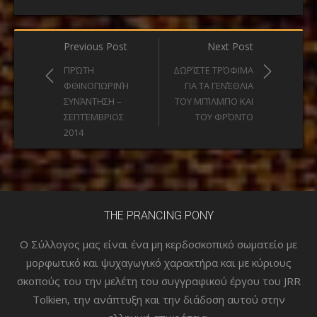
Post
Previous Post
Next Post
navigation
ΠΡΏΤΗ
ΔΩΡΊΣΤΕ ΤΡΌΦΙΜΑ
ΦΘΙΝΟΠΩΡΙΝΉ
ΓΙΑ ΤΑ ΓΕΝΈΘΛΙΑ
ΣΥΝΆΝΤΗΣΗ –
ΤΟΥ ΜΠΊΛΜΠΟ ΚΑΙ
ΣΕΠΤΈΜΒΡΙΟΣ
ΤΟΥ ΦΡΌΝΤΟ
2014
THE PRANCING PONY
Ο Σύλλογος μας είναι ένα μη κερδοσκοπικό σωματείο με
μορφωτικό και ψυχαγωγικό χαρακτήρα και με κύριους
σκοπούς του την μελέτη του συγγραφικού έργου του JRR
Tolkien, την ανάπτυξη και την διάδοση αυτού στην