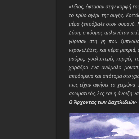
«Τέλος, έφτασαν στην κορφή του
το κρύο αγέρι της αυγής. Κοιτ
μέρα ξεπρόβαλε στον ουρανό. 
Δύση, ο κόσμος απλωνόταν ακίν
γύρισαν στη γη που ξυπνού
νεροκυλάδες, και πέρα μακριά,
μαύρες, γυαλιστερές κορφές τ
χαράδρα ένα ανώμαλο μονοπ
απρόσμενα και απότομα στο
γρ
πως είχαν αφήσει το χειμώνα 
αρωματικός, λες
και η άνοιξη ν
Ο Άρχοντας των Δαχτλιδιών-