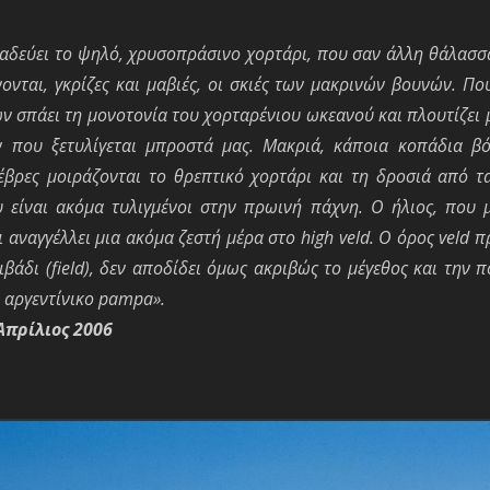
αδεύει το ψηλό, χρυσοπράσινο χορτάρι, που σαν άλλη θάλασσ
ονται, γκρίζες και μαβιές, οι σκιές των μακρινών βουνών. Πο
 σπάει τη μονοτονία του χορταρένιου ωκεανού και πλουτίζει 
που ξετυλίγεται μπροστά μας. Μακριά, κάποια κοπάδια
βό
ζέβρες
μοιράζονται το θρεπτικό χορτάρι και τη δροσιά από τ
είναι ακόμα τυλιγμένοι στην πρωινή πάχνη. Ο ήλιος, που μόλ
αναγγέλλει μια ακόμα ζεστή μέρα στο high veld. O όρος veld π
ιβάδι (field), δεν αποδίδει όμως
ακριβώς το μέγεθος και την π
ο αργεντίνικο pampa».
Απρίλιος 2006