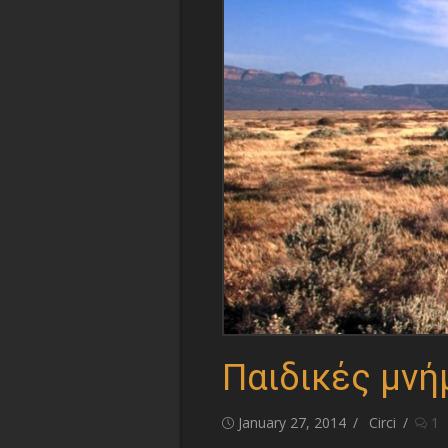
Παιδικές μνή
Posted
Author
January 27, 2014
Circi
1
on