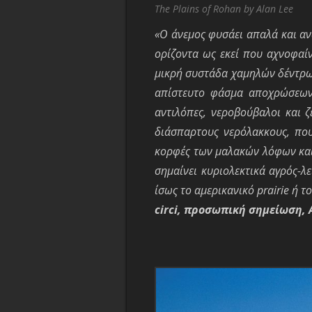
The Plains of Rohan by Alan Lee
«O άνεμος φυσάει απαλά και αν
ορίζοντα ως εκεί που αχνοφαίν
μικρή συστάδα χαμηλών δέντρων
απίστευτο
φάσμα αποχρώσεων 
αντιλόπες, νεροβούβαλοι και 
διάσπαρτους νερόλακκους, που 
κορφές των μαλακών λόφων και 
σημαίνει κυριολεκτικά αγρός-λε
ίσως το
αμερικανικό prairie ή τ
circi, προσωπική σημείωση, 