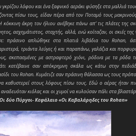
 γκρίζου λόφου και ένα ξαφνικό αεράκι φύσηξε στα μαλλιά τους
άζοντας πίσω τους, είδαν πέρα από τον Ποταμό τους μακρινο
Η κόκκινη άκρη τον ήλιου
ανέβηκε πάνω απ’ τις πλάτες της σκ
ητος, ασχημάτιστος, σταχτής, αλλά, ενώ κοίταζαν, οι
σκιές της
σε: πράσινο
απλώθηκε στα πλατιά λιβάδια του Rohan, άσπ
 αριστερά, τριάντα λεύγες ή και παραπάνω,
γαλάζια και πορφυρά
ους, σκεπασμένες με αστραφτερό χιόνι, ρόδινα με τα ρόδα 
άτι κατέβαινε σαν απόκρημνη σκάλα ως
κάτω στην πεδιάδ
ασίδι του Rohan. Κυμάτιζε σαν πράσινη θάλασσα ως τους πρόπ
να καθυστερεί στους λόφους
πίσω τους. Εδώ ο αέρας ήταν πι
α αναδευόταν κιόλας και οι χυμοί να κυλούσαν πάλι στα
βλαστάρ
 Οι δύο Πύργοι- Κεφάλαιο «Οι Καβαλάρηδες του Rohan»