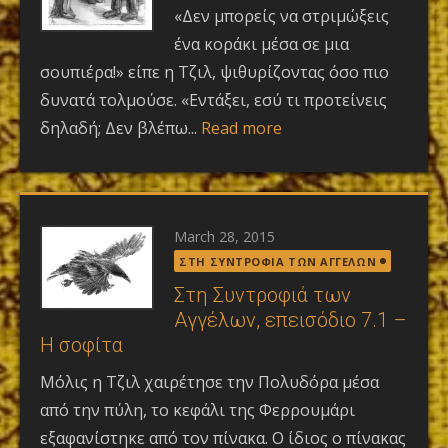
«Δεν μπορείς να στριμώξεις
ένα κοράκι μέσα σε μια
σουπιέρα!» είπε η Τζιλ, ψιθυρίζοντας όσο πιο
δυνατά τολμούσε. «Εντάξει, εσύ τι προτείνεις
δηλαδή; Δεν βλέπω...
Read more
Posted
March 28, 2015
on
ΣΤΗ ΣΥΝΤΡΟΦΙΑ ΤΩΝ ΑΓΓΕΛΩΝ
Στη Συντροφιά των
Αγγέλων, επεισόδιο 7.1 –
Η σοφίτα
Μόλις η Τζιλ χαιρέτησε την Πολυδόρα μέσα
από την πύλη, το κεφάλι της Φερρουμάρι
εξαφανίστηκε από τον πίνακα. Ο ίδιος ο πίνακας