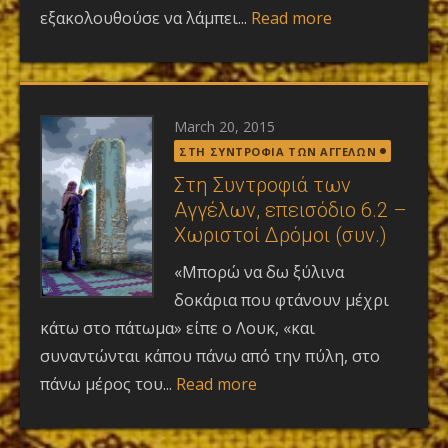
εξακολουθούσε να λάμπει...
Read more
Posted
March 20, 2015
on
ΣΤΗ ΣΥΝΤΡΟΦΙΑ ΤΩΝ ΑΓΓΕΛΩΝ
Στη Συντροφιά των
Αγγέλων, επεισόδιο 6.2 –
Χωριστοί Δρόμοι (συν.)
«Μπορώ να δω ξύλινα
δοκάρια που φτάνουν μέχρι
κάτω στο πάτωμα» είπε ο Λουκ, «και
συναντώνται κάπου πάνω από την πύλη, στο
πάνω μέρος του...
Read more