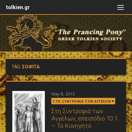
Skip
tolkien.gr
to
content
TAG:
ΣΟΦΊΤΑ
Posted
May 8, 2015
on
ΣΤΗ ΣΥΝΤΡΟΦΙΑ ΤΩΝ ΑΓΓΕΛΩΝ
Στη Συντροφιά των
Αγγέλων, επεισόδιο 10.1
– Το Κυνηγητό