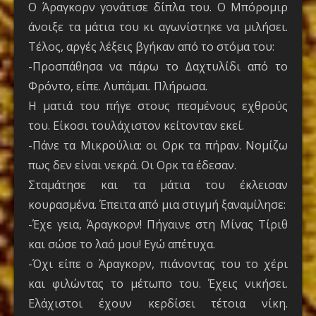
Ο Άραγκορν γονάτισε δίπλα του. Ο Μπόρομιρ
άνοιξε τα μάτια του κι αγωνίστηκε να μιλήσει.
Τέλος, αργές λέξεις βγήκαν από το στόμα του:
-Προσπάθησα να πάρω το Δαχτυλίδι από το
Φρόντο, είπε. Λυπάμαι. Πλήρωσα.
Η ματιά του πήγε στους πεσμένους εχθρούς
του. Είκοσι τουλάχιστον κείτονταν εκεί.
-Πάνε τα Μικρούλια: οι Ορκ τα πήραν. Νομίζω
πως δεν είναι νεκρά. Οι Ορκ τα έδεσαν.
Σταμάτησε και τα μάτια του έκλεισαν
κουρασμένα. Έπειτα από μια στιγμή ξαναμίλησε:
-Έχε γεια, Άραγκορν! Πήγαινε στη Μίνας Τίριθ
και σώσε το λαό μου! Εγώ απέτυχα.
-Όχι είπε ο Άραγκορν, πιάνοντας του το χέρι
και φιλώντας το μέτωπο του. Έχεις νικήσει.
Ελάχιστοι έχουν κερδίσει τέτοια νίκη.