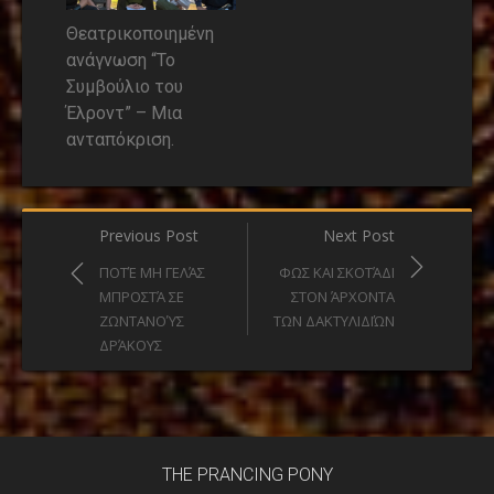
Θεατρικοποιημένη
ανάγνωση “Το
Συμβούλιο του
Έλροντ” – Μια
ανταπόκριση.
Post
Previous Post
Next Post
navigation
ΠΟΤΈ ΜΗ ΓΕΛΆΣ
ΦΩΣ ΚΑΙ ΣΚΟΤΆΔΙ
ΜΠΡΟΣΤΆ ΣΕ
ΣΤΟΝ ΆΡΧΟΝΤΑ
ΖΩΝΤΑΝΟΎΣ
ΤΩΝ ΔΑΚΤΥΛΙΔΙΏΝ
ΔΡΆΚΟΥΣ
THE PRANCING PONY