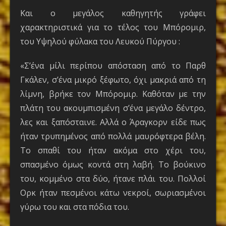
Και ο μεγάλος καθηγητής γράφει
χαρακτηριστικά για το τέλος του Μπόρομιρ,
του Υψηλού φύλακα του Λευκού Πύργου :
«Σ’ένα μίλι περίπου απόσταση από το Παρθ
Γκάλεν, σ’ένα μικρό ξέφωτο, όχι μακριά από τη
λίμνη, βρήκε τον Μπόρομιρ. Καθόταν με την
πλάτη του ακουμπισμένη σ’ένα μεγάλο δέντρο,
λες και ξαπόσταινε. Αλλά ο Άραγκορν είδε πως
ήταν τρυπημένος από πολλά μαυρόφτερα βέλη.
Το σπαθί του ήταν ακόμα στο χέρι του,
σπασμένο όμως κοντά στη λαβή. Το βούκινο
του, κομμένο στα δύο, ήτανε πλάι του. Πολλοί
Ορκ ήταν πεσμένοι κάτω νεκροί, σωριασμένοι
γύρω του και στα πόδια του.