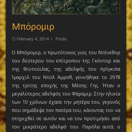
Μπόρομιρ
Posted
Author
February 4, 2014
Frodo
on
O Μπόρομιρ, ο πρωτότοκος γιος του Ντένεθορ
του δεύτερου του επίτροπου της Γκόντορ και
της Φιντούιλας, της αδελφής του πρίγκιπα
Ίμαρχιλ του Ντολ Άμροθ, γεννήθηκε το 2978
της τρίτης εποχής της Μέσης Γης. Ήταν ο
μεγαλύτερος αδελφός του Φάραμιρ. Στην ηλικία
των 10 χρόνων έχασε την μητέρα του, γεγονός
που σημάδεψε τον πατέρα του, κάνοντας τον να
στηριχθεί σε αυτόν και να τον προτιμήσει από
τον μικρότερο αδελφό του. Παρόλα αυτά. ο