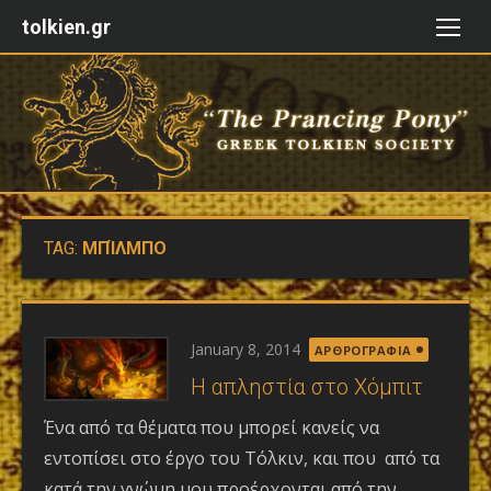
Skip
tolkien.gr
to
content
TAG:
MΠΊΛΜΠΟ
Posted
January 8, 2014
ΑΡΘΡΟΓΡΑΦΙΑ
on
H απληστία στο Χόμπιτ
Ένα από τα θέματα που μπορεί κανείς να
εντοπίσει στο έργο του Τόλκιν, και που από τα
κατά την γνώμη μου προέρχονται από την